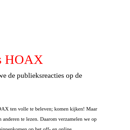
ies HOAX
e de publieksreacties op de
OAX ten volle te beleven; komen kijken! Maar
an anderen te lezen. Daarom verzamelen we op
 binnenkomen op het off- en online