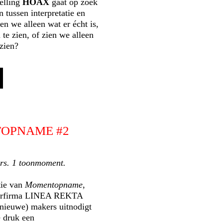
elling
HOAX
gaat op zoek
 tussen interpretatie en
en we alleen wat er écht is,
te zien, of zien we alleen
zien?
OPNAME #2
ers. 1 toonmoment.
tie van
Momentopname
,
terfirma LINEA REKTA
(nieuwe) makers uitnodigt
 druk een