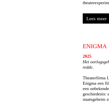
theaterexperim
Lees meer
ENIGMA
2025
Het oorlogsgeh
redde.
Theaterfirma
Enigma een fi
een onbekende 
geschiedenis: e
staatsgeheim z